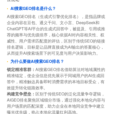
AI搜索GEO排名是什么？
AI搜索GEO排名（生成式引擎优化排名），是指品牌或
企业内容在豆包、通义千问、文小言、DeepSeek和
ChatGPT等AI平台的生成式回答中，被提及、引用或推
荐的频率与优先级排序，核心依据AI对内容相关性、权
威性、用户需求匹配度的评估，区别于传统SEO的链接
排名逻辑，目标是让品牌直接成为AI输出的答案核心，
从而提升AI搜索场景下的可见度与用户决策影响力。
为什么要做AI搜索GEO排名？
锁定精准客群：
AI搜索GEO排名借助算法对地域属性的
精准锚定，使企业信息优先展示于同城用户的AI生成回
答中，精准触达具备即时消费需求的本地目标受众，有
效提升转化链路效率。
构建竞争壁垒：
区别于传统SEO的泛化流量争夺逻辑，
AIGEO排名聚焦区域细分市场，通过强化本地化内容与
用户场景的匹配深度，助力企业在本地同业竞争中建立
曝光优先级，抢占本地化流量红利高地。