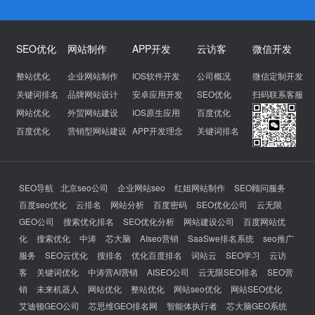
SEO优化
网站制作
APP开发
云访客
微信开发
整站优化
企业网站制作
IOS软件开发
公司概况
微信定制开发
关键词排名
品牌网站设计
安卓应用开发
SEO优化
扫码联系客服
网站优化
外贸网站建设
IOS原生应用
百度优化
百度优化
营销型网站建设
APP开发理念
关键词排名
SEO导航
北京seo公司
企业网站seo
红姐网站制作
SEO顾问服务
百度seo优化
云排名
网站分析
百度密码
SEO优化公司
云无限
GEO公司
搜索优化排名
SEO优化分析
网站建设公司
百度网站优
化
搜索优化
中涛
芯大脑
AIseo营销
SaaSwe排名系统
seo推广
服务
SEO云优化
搜排名
优化百度排名
词站云
SEO学习
云访
客
关键词优化
中涛营AI营销
AISEO公司
云无限SEO排名
SEO营
销
未来机器人
网站优化
整站优化
网站seo优化
网站SEO优化
艾迪顿GEO公司
芯思维GEO排名网
智能体执行者
芯大脑GEO系统