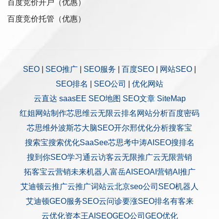
百度竞价开户（优惠）
百度竞价托管（优惠）
SEO
|
SEO推广
|
SEO服务
|
百度SEO
|
网站SEO
|
SEO排名
|
SEO公司
|
优化网站
云直达
saasEE
SEO地图
SEO文章
SiteMap
红姐网站制作
芯思维
云无限
云排名
网站分析
百度密码
芯思维
外波斯
芯大脑SEO
开尔邢
优化分析
搜客宝
搜索宝
搜索优化
SaaSee
芯思考
中涛AISEO
搜排名
搜到你
SEO学习通
云访客
云无限推广
云无限营销
拓客宝
云营销
未来机器人
富岳AISEO
AI营销
AI推广
艾迪顿
云推广
云推广
词站云
北京seo公司
SEO机器人
艾迪顿GEO服务
SEO云问诊
要涨SEO排名
有客来
云优化
资本王
AISEO
GEO公司
GEO优化