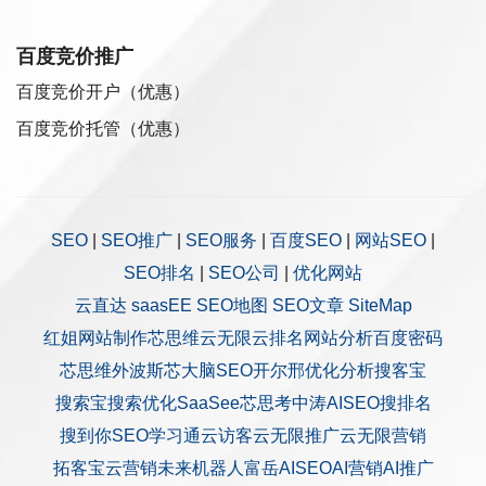
百度竞价推广
百度竞价开户（优惠）
百度竞价托管（优惠）
SEO
|
SEO推广
|
SEO服务
|
百度SEO
|
网站SEO
|
SEO排名
|
SEO公司
|
优化网站
云直达
saasEE
SEO地图
SEO文章
SiteMap
红姐网站制作
芯思维
云无限
云排名
网站分析
百度密码
芯思维
外波斯
芯大脑SEO
开尔邢
优化分析
搜客宝
搜索宝
搜索优化
SaaSee
芯思考
中涛AISEO
搜排名
搜到你
SEO学习通
云访客
云无限推广
云无限营销
拓客宝
云营销
未来机器人
富岳AISEO
AI营销
AI推广