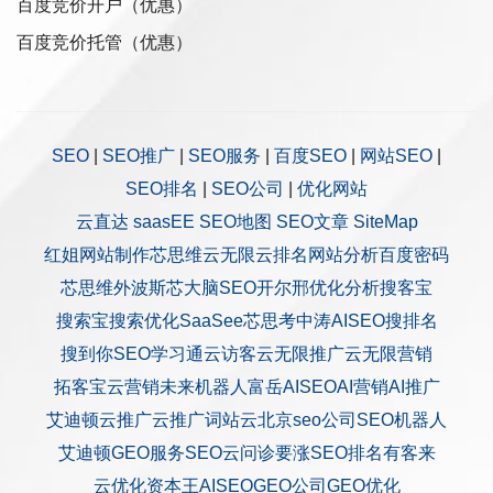
百度竞价开户（优惠）
百度竞价托管（优惠）
SEO
|
SEO推广
|
SEO服务
|
百度SEO
|
网站SEO
|
SEO排名
|
SEO公司
|
优化网站
云直达
saasEE
SEO地图
SEO文章
SiteMap
红姐网站制作
芯思维
云无限
云排名
网站分析
百度密码
芯思维
外波斯
芯大脑SEO
开尔邢
优化分析
搜客宝
搜索宝
搜索优化
SaaSee
芯思考
中涛AISEO
搜排名
搜到你
SEO学习通
云访客
云无限推广
云无限营销
拓客宝
云营销
未来机器人
富岳AISEO
AI营销
AI推广
艾迪顿
云推广
云推广
词站云
北京seo公司
SEO机器人
艾迪顿GEO服务
SEO云问诊
要涨SEO排名
有客来
云优化
资本王
AISEO
GEO公司
GEO优化