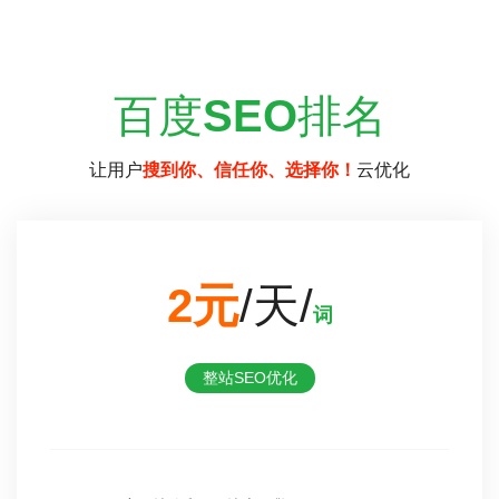
百度
SEO
排名
让用户
搜到你、信任你、选择你！
云优化
2元
/天/
词
整站SEO优化