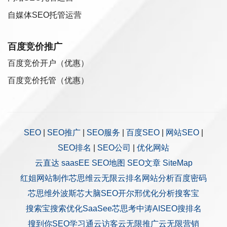
自媒体SEO托管运营
百度竞价推广
百度竞价开户（优惠）
百度竞价托管（优惠）
SEO
|
SEO推广
|
SEO服务
|
百度SEO
|
网站SEO
|
SEO排名
|
SEO公司
|
优化网站
云直达
saasEE
SEO地图
SEO文章
SiteMap
红姐网站制作
芯思维
云无限
云排名
网站分析
百度密码
芯思维
外波斯
芯大脑SEO
开尔邢
优化分析
搜客宝
搜索宝
搜索优化
SaaSee
芯思考
中涛AISEO
搜排名
搜到你
SEO学习通
云访客
云无限推广
云无限营销