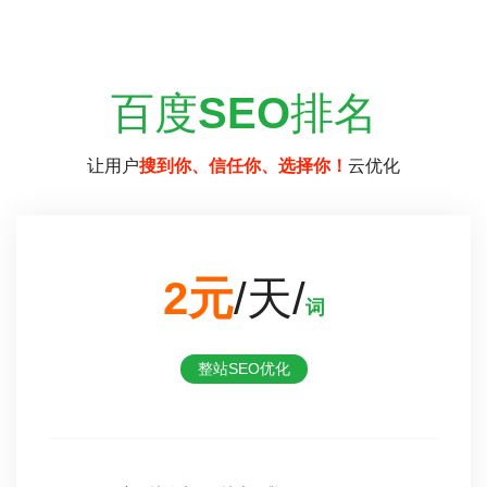
百度
SEO
排名
让用户
搜到你、信任你、选择你！
云优化
2元
/天/
词
整站SEO优化