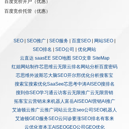
百度竞价开户（优惠）
百度竞价托管（优惠）
SEO
|
SEO推广
|
SEO服务
|
百度SEO
|
网站SEO
|
SEO排名
|
SEO公司
|
优化网站
云直达
saasEE
SEO地图
SEO文章
SiteMap
红姐网站制作
芯思维
云无限
云排名
网站分析
百度密码
芯思维
外波斯
芯大脑SEO
开尔邢
优化分析
搜客宝
搜索宝
搜索优化
SaaSee
芯思考
中涛AISEO
搜排名
搜到你
SEO学习通
云访客
云无限推广
云无限营销
拓客宝
云营销
未来机器人
富岳AISEO
AI营销
AI推广
艾迪顿
云推广
云推广
词站云
北京seo公司
SEO机器人
艾迪顿GEO服务
SEO云问诊
要涨SEO排名
有客来
云优化
资本王
AISEO
GEO公司
GEO优化