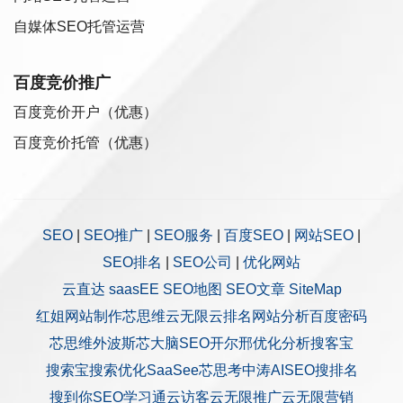
自媒体SEO托管运营
百度竞价推广
百度竞价开户（优惠）
百度竞价托管（优惠）
SEO
|
SEO推广
|
SEO服务
|
百度SEO
|
网站SEO
|
SEO排名
|
SEO公司
|
优化网站
云直达
saasEE
SEO地图
SEO文章
SiteMap
红姐网站制作
芯思维
云无限
云排名
网站分析
百度密码
芯思维
外波斯
芯大脑SEO
开尔邢
优化分析
搜客宝
搜索宝
搜索优化
SaaSee
芯思考
中涛AISEO
搜排名
搜到你
SEO学习通
云访客
云无限推广
云无限营销