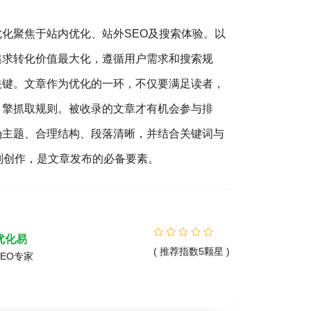
优化聚焦于站内优化、站外SEO及搜索体验。以
搜
追求转化价值最大化，遵循用户需求和搜索规
销（S
关键。文章作为优化的一环，不仅要满足读者，
营销的
引擎抓取规则。被收录的文章才有机会参与排
客户，
确主题、合理结构、段落清晰，并结合关键词与
360
则创作，是文章发布的必备要素。
您营销
精准的
优化易
( 推荐指数5颗星 )
SEO专家