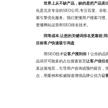
世界上从不缺产品，缺的是把产品卖
化是北京专业的SEO公司,专注百度、谷歌
持疑，但云优化认为，这更多与网
SEO网站优化是
索引擎优化服务。我们更懂用户搜索习惯、
名虽受多因素影响，但正确思维和
逸。它要求优化师密切
更懂网站运营和SEO排名技术。
前，深入分析并调整SEO，确保
这些洞察不断调整和优
同等成本,让您的关键词排名更靠前;同
和搜索引擎规则，可提升网站转
中，耐心和毅力是不可
目标客户快速吸引询盘
略将助力网站取得更好效果。
力，不断优化网站，才
用SEO技术
让客户搜到你！
让你的品
更为优异的搜索引擎排
品词尽可能多的占位搜索首页
让客户信任
直达落地页，引导用户咨询或预约留言，
点，用案例和权威报道增强品牌公信力
让
( 推荐指数5颗星 )
云优化
SEO大咖