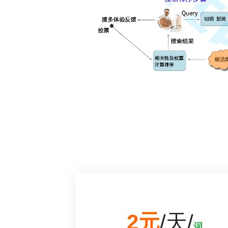
2元
/天/
词