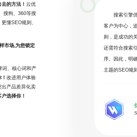
出去的方法！
云优
、搜狗、360等搜
一项持续且精细化的工作，而非一劳永
搜索引擎
更懂SEO规则、
关注行业动态，深入分析数据，并根据
客户为中心，
化策略。云优化坚信，在SEO的旅程
则，是成功的
样市场,为您锁定
或缺的驱动力。只有持之以恒地投入努
还需符合搜索
能在激烈的网络环境中脱颖而出，取得
序。因此，明
牌词、核心词和产
名。
主题的SEO规
你！
改进用户体验
突出产品差异化卖
客户选择你！
( 推荐指数5颗星 )