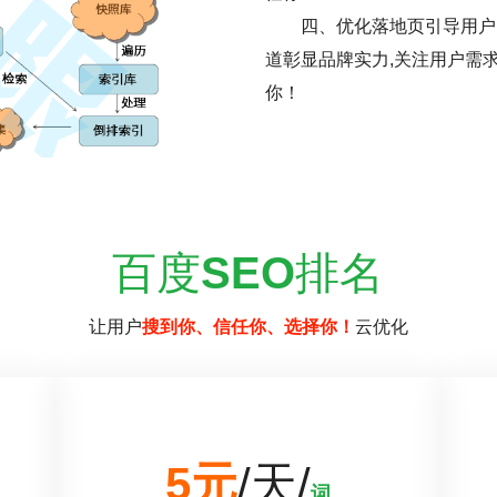
四、优化落地页引导用户
道彰显品牌实力,关注用户需
你！
百度
SEO
排名
让用户
搜到你、信任你、选择你！
云优化
5元
/天/
词