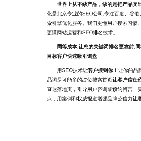
世界上从不缺产品，缺的是把产品卖
化是北京专业的SEO公司,专注百度、谷歌
效果持疑，但云优化认为，这更多与网
SEO网站优
索引擎优化服务。我们更懂用户搜索习惯、
词排名虽受多因素影响，但正确思维和
逸。它要求优化师
更懂网站运营和SEO排名技术。
上线前，深入分析并调整SEO，确保
这些洞察不断调整
同等成本,让您的关键词排名更靠前;同
需求和搜索引擎规则，可提升网站转
中，耐心和毅力是
目标客户快速吸引询盘
O策略将助力网站取得更好效果。
力，不断优化网站
用SEO技术
让客户搜到你！
让你的品
更为优异的搜索引
品词尽可能多的占位搜索首页
让客户信任
直达落地页，引导用户咨询或预约留言，
点，用案例和权威报道增强品牌公信力
让
( 推荐指数5颗星 )
云优
SE