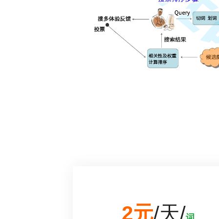
2元
/天/
词