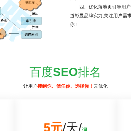
四、优化落地页引导用户
道彰显品牌实力,关注用户需
你！
百度
SEO
排名
让用户
搜到你、信任你、选择你！
云优化
5元
/天/
词