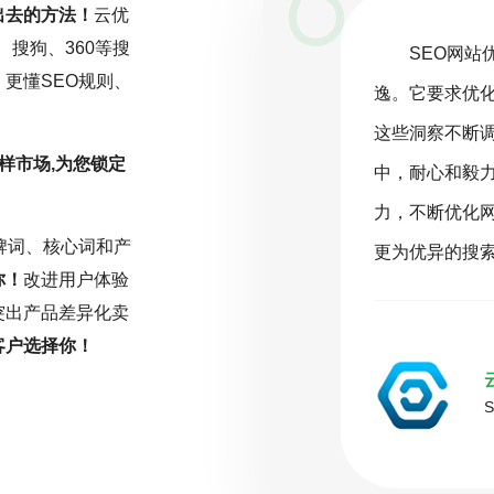
出去的方法！
云优
、搜狗、360等搜
化是一项持续且精细化的工作，而非一劳永
搜索引
更懂SEO规则、
密切关注行业动态，深入分析数据，并根据
客户为中心
和优化策略。云优化坚信，在SEO的旅程
则，是成功
样市场,为您锁定
不可或缺的驱动力。只有持之以恒地投入努
还需符合搜
，才能在激烈的网络环境中脱颖而出，取得
序。因此，
牌词、核心词和产
擎排名。
主题的SE
你！
改进用户体验
突出产品差异化卖
客户选择你！
化
( 推荐指数5颗星 )
O大咖