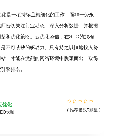
擎优化聚焦于站内优化、站外SEO及搜索体验。以
，追求转化价值最大化，遵循用户需求和搜索规
销
的关键。文章作为优化的一环，不仅要满足读者，
营
索引擎抓取规则。被收录的文章才有机会参与排
客
明确主题、合理结构、段落清晰，并结合关键词与
3
O规则创作，是文章发布的必备要素。
您
精
优化易
( 推荐指数5颗星 )
SEO专家