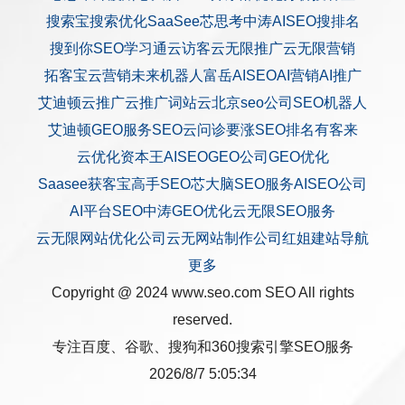
搜索宝
搜索优化
SaaSee
芯思考
中涛AISEO
搜排名
搜到你
SEO学习通
云访客
云无限推广
云无限营销
拓客宝
云营销
未来机器人
富岳AISEO
AI营销
AI推广
艾迪顿
云推广
云推广
词站云
北京seo公司
SEO机器人
艾迪顿GEO服务
SEO云问诊
要涨SEO排名
有客来
云优化
资本王
AISEO
GEO公司
GEO优化
Saasee获客宝
高手SEO
芯大脑SEO服务
AISEO公司
AI平台SEO
中涛GEO优化
云无限SEO服务
云无限网站优化公司
云无网站制作公司
红姐建站
导航
更多
Copyright @ 2024 www.seo.com
SEO
All rights
reserved.
专注百度、谷歌、搜狗和360搜索引擎SEO服务
2026/8/7 5:05:34