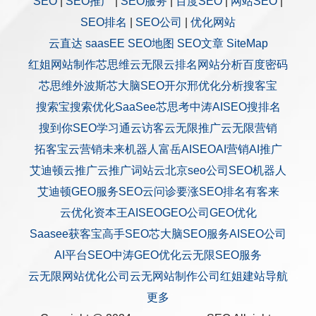
SEO
|
SEO推广
|
SEO服务
|
百度SEO
|
网站SEO
|
SEO排名
|
SEO公司
|
优化网站
云直达
saasEE
SEO地图
SEO文章
SiteMap
红姐网站制作
芯思维
云无限
云排名
网站分析
百度密码
芯思维
外波斯
芯大脑SEO
开尔邢
优化分析
搜客宝
搜索宝
搜索优化
SaaSee
芯思考
中涛AISEO
搜排名
搜到你
SEO学习通
云访客
云无限推广
云无限营销
拓客宝
云营销
未来机器人
富岳AISEO
AI营销
AI推广
艾迪顿
云推广
云推广
词站云
北京seo公司
SEO机器人
艾迪顿GEO服务
SEO云问诊
要涨SEO排名
有客来
云优化
资本王
AISEO
GEO公司
GEO优化
Saasee获客宝
高手SEO
芯大脑SEO服务
AISEO公司
AI平台SEO
中涛GEO优化
云无限SEO服务
云无限网站优化公司
云无网站制作公司
红姐建站
导航
更多