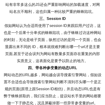
站有非常多这么的JS还会严重影响网站的加载速度，对网
站名次不顺利，这也归属一种比较严重的蛛蛛陷坑。
三、Session ID
假如网站认为合适而使用了session ID来跟踪用户过访，这
也是一个后果十分卑劣的蛛蛛陷坑，由于蛛蛛过访这种网站
的时刻，无论是啥子页面，纵然过访的是同一个页面，也会
显露出来不同的 ID，根本就很难判断出哪一个url才是主要
页面,甚至于还会误判为网站有数量多页面存在重复的内部
实质意义，这表面化是要予以防止的地方。
四、带各种参变量的动态URL
网站动态的URL越多，网站越会误导搜索引擎网站，假如设
置不合适也会导致搜索引擎网站判断不清到尽头哪一个是正
规的页面(原理上跟Session ID相仿)，并且动态URL也是有
弊于蛛蛛抓取的，我们应当防止，提议站长手里的网站都要
做一下子静态化，况且屏蔽掉那一些异常参变量的url。