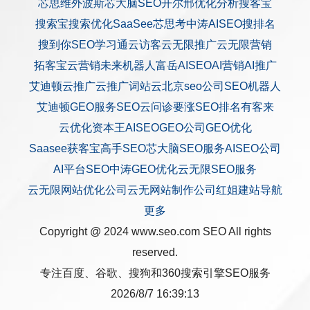
芯思维
外波斯
芯大脑SEO
开尔邢
优化分析
搜客宝
搜索宝
搜索优化
SaaSee
芯思考
中涛AISEO
搜排名
搜到你
SEO学习通
云访客
云无限推广
云无限营销
拓客宝
云营销
未来机器人
富岳AISEO
AI营销
AI推广
艾迪顿
云推广
云推广
词站云
北京seo公司
SEO机器人
艾迪顿GEO服务
SEO云问诊
要涨SEO排名
有客来
云优化
资本王
AISEO
GEO公司
GEO优化
Saasee获客宝
高手SEO
芯大脑SEO服务
AISEO公司
AI平台SEO
中涛GEO优化
云无限SEO服务
云无限网站优化公司
云无网站制作公司
红姐建站
导航
更多
Copyright @ 2024 www.seo.com
SEO
All rights
reserved.
专注百度、谷歌、搜狗和360搜索引擎SEO服务
2026/8/7 16:39:13