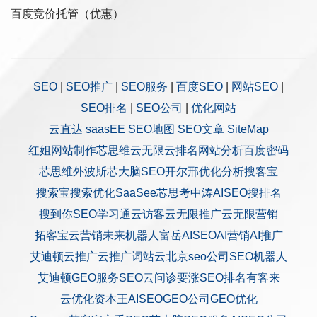
百度竞价托管（优惠）
SEO
|
SEO推广
|
SEO服务
|
百度SEO
|
网站SEO
|
SEO排名
|
SEO公司
|
优化网站
云直达
saasEE
SEO地图
SEO文章
SiteMap
红姐网站制作
芯思维
云无限
云排名
网站分析
百度密码
芯思维
外波斯
芯大脑SEO
开尔邢
优化分析
搜客宝
搜索宝
搜索优化
SaaSee
芯思考
中涛AISEO
搜排名
搜到你
SEO学习通
云访客
云无限推广
云无限营销
拓客宝
云营销
未来机器人
富岳AISEO
AI营销
AI推广
艾迪顿
云推广
云推广
词站云
北京seo公司
SEO机器人
艾迪顿GEO服务
SEO云问诊
要涨SEO排名
有客来
云优化
资本王
AISEO
GEO公司
GEO优化