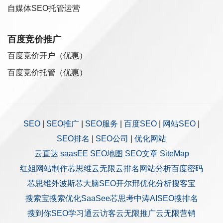
自媒体SEO托管运营
百度竞价推广
百度竞价开户（优惠）
百度竞价托管（优惠）
SEO
|
SEO推广
|
SEO服务
|
百度SEO
|
网站SEO
|
SEO排名
|
SEO公司
|
优化网站
云直达
saasEE
SEO地图
SEO文章
SiteMap
红姐网站制作
芯思维
云无限
云排名
网站分析
百度密码
芯思维
外波斯
芯大脑SEO
开尔邢
优化分析
搜客宝
搜索宝
搜索优化
SaaSee
芯思考
中涛AISEO
搜排名
搜到你
SEO学习通
云访客
云无限推广
云无限营销