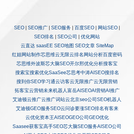
SEO
|
SEO推广
|
SEO服务
|
百度SEO
|
网站SEO
|
SEO排名
|
SEO公司
|
优化网站
云直达
saasEE
SEO地图
SEO文章
SiteMap
红姐网站制作
芯思维
云无限
云排名
网站分析
百度密码
芯思维
外波斯
芯大脑SEO
开尔邢
优化分析
搜客宝
搜索宝
搜索优化
SaaSee
芯思考
中涛AISEO
搜排名
搜到你
SEO学习通
云访客
云无限推广
云无限营销
拓客宝
云营销
未来机器人
富岳AISEO
AI营销
AI推广
艾迪顿
云推广
云推广
词站云
北京seo公司
SEO机器人
艾迪顿GEO服务
SEO云问诊
要涨SEO排名
有客来
云优化
资本王
AISEO
GEO公司
GEO优化
Saasee获客宝
高手SEO
芯大脑SEO服务
AISEO公司