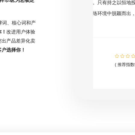
样市场,为您锁定
或缺的驱动力。只有持之以恒地投入努
还需符合搜索
能在激烈的网络环境中脱颖而出，取得
序。因此，明
牌词、核心词和产
名。
主题的SEO规
你！
改进用户体验
突出产品差异化卖
客户选择你！
( 推荐指数5颗星 )