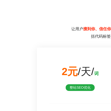
让用户
搜到你、信任你
括代码标签
2元
/天/
词
整站SEO优化