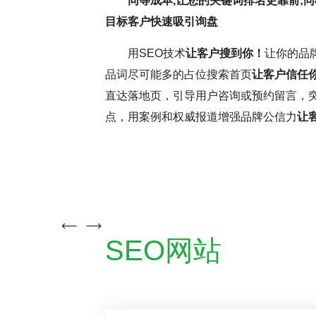
同等成本,让您的关键词排名更靠前;同
和搜索引擎规则，可提升网站转
中，耐心和毅力是不可
目标客户快速吸引询盘
略将助力网站取得更好效果。
力，不断优化网站，才
用SEO技术
让客户搜到你！
让你的品
更为优异的搜索引擎排
品词尽可能多的占位搜索首页
让客户信任
直达落地页，引导用户咨询或预约留言，
点，用案例和权威报道增强品牌公信力
让
( 推荐指数5颗星 )
云优化
SEO大咖
SEO网站