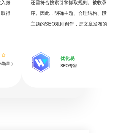
引擎抓取规则。被收录的文章才有机会参与排
客户，
确主题、合理结构、段落清晰，并结合关键词与
360
则创作，是文章发布的必备要素。
您营销
精准的
优化易
( 推荐指数5颗星 )
SEO专家