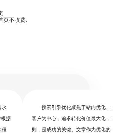
页
首页不收费.
优化聚焦于站内优化、站外SEO及搜索体验。以
搜
追求转化价值最大化，遵循用户需求和搜索规
销（S
关键。文章作为优化的一环，不仅要满足读者，
营销的