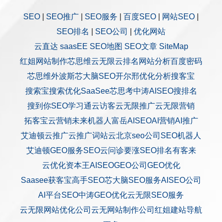
SEO
|
SEO推广
|
SEO服务
|
百度SEO
|
网站SEO
|
SEO排名
|
SEO公司
|
优化网站
云直达
saasEE
SEO地图
SEO文章
SiteMap
红姐网站制作
芯思维
云无限
云排名
网站分析
百度密码
芯思维
外波斯
芯大脑SEO
开尔邢
优化分析
搜客宝
搜索宝
搜索优化
SaaSee
芯思考
中涛AISEO
搜排名
搜到你
SEO学习通
云访客
云无限推广
云无限营销
拓客宝
云营销
未来机器人
富岳AISEO
AI营销
AI推广
艾迪顿
云推广
云推广
词站云
北京seo公司
SEO机器人
艾迪顿GEO服务
SEO云问诊
要涨SEO排名
有客来
云优化
资本王
AISEO
GEO公司
GEO优化
Saasee获客宝
高手SEO
芯大脑SEO服务
AISEO公司
AI平台SEO
中涛GEO优化
云无限SEO服务
云无限网站优化公司
云无网站制作公司
红姐建站
导航